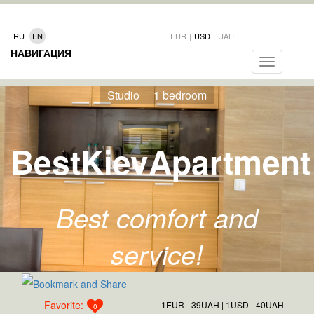
RU
EN
EUR
|
USD
|
UAH
НАВИГАЦИЯ
Toggle
navigation
Studio
1 bedroom
BestKievApartment
Best comfort and
service!
Favorite
:
1EUR - 39UAH
1USD - 40UAH
0